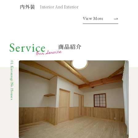
内外装
Interior And Exterior
View More
Service
商品紹介
Our Service
01.Kutsurogi No Houses