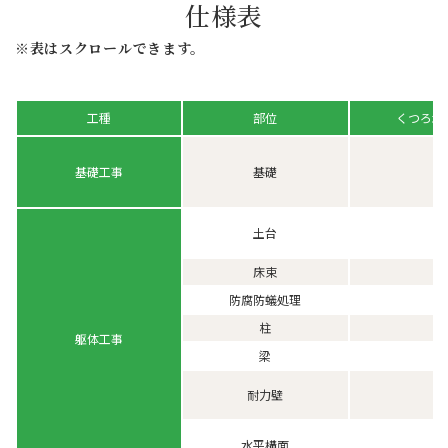
仕様表
※表はスクロールできます。
くつろ木
工種
部位
基礎工事
基礎
土台
床束
防腐防蟻処理
柱
躯体工事
梁
耐力壁
水平構面