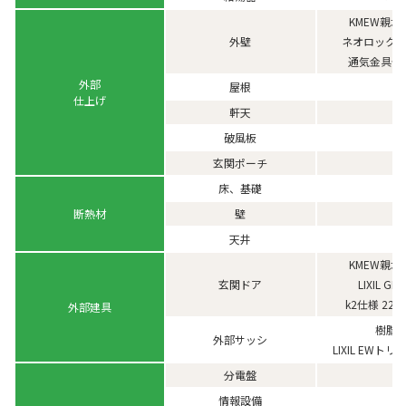
KMEW親水
ネオロック・
外壁
通気金具留
外部
屋根
仕上げ
軒天
破風板
玄関ポーチ
床、基礎
断熱材
壁
天井
KMEW親水
玄関ドア
LIXIL GIE
k2仕様 22
外部建具
樹脂
外部サッシ
LIXIL EWト
分電盤
情報設備