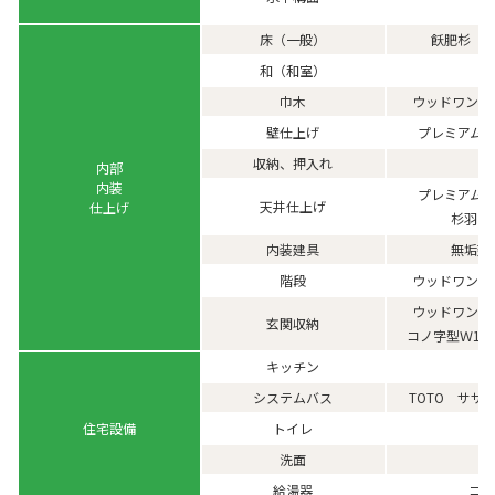
飫肥杉 
床（一般）
和（和室）
ウッドワンピ
巾木
プレミアム
壁仕上げ
収納、押入れ
内部
内装
プレミアム
天井仕上げ
仕上げ
杉羽目
内装建具
無垢建
ウッドワンピ
階段
ウッドワンピ
玄関収納
コノ字型Ｗ1,2
キッチン
TOTO サザ
システムバス
住宅設備
トイレ
洗面
コロ
給湯器